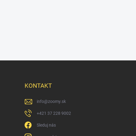
KONTAKT
info
@
zoomy.sk
+421 37 228 9002
Sleduj nás