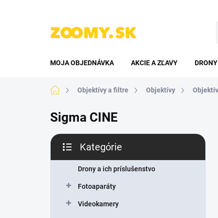
Prejsť
na
obsah
MOJA OBJEDNÁVKA
AKCIE A ZĽAVY
DRONY 
Domov
Objektívy a filtre
Objektívy
Objektí
Sigma CINE
B
Kategórie
o
Preskočiť
č
kategórie
n
Drony a ich príslušenstvo
ý
Fotoaparáty
p
a
Videokamery
n