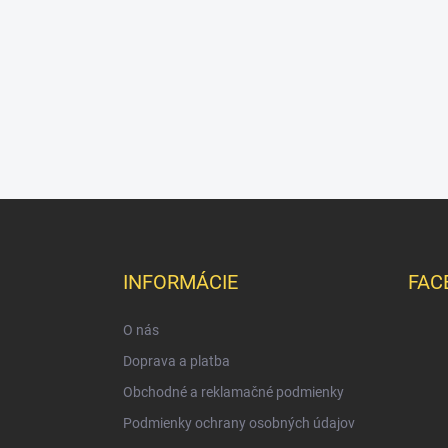
Z
á
p
ä
INFORMÁCIE
FAC
t
i
O nás
e
Doprava a platba
Obchodné a reklamačné podmienky
Podmienky ochrany osobných údajov