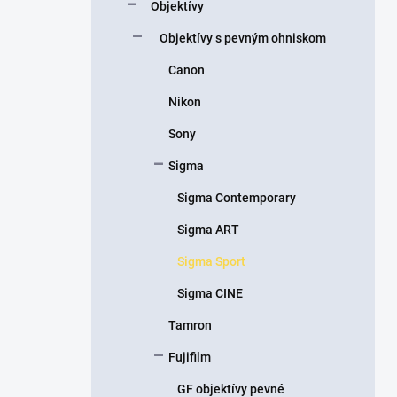
Objektívy
e
l
Objektívy s pevným ohniskom
Canon
Nikon
Sony
Sigma
Sigma Contemporary
Sigma ART
Sigma Sport
Sigma CINE
Tamron
Fujifilm
GF objektívy pevné