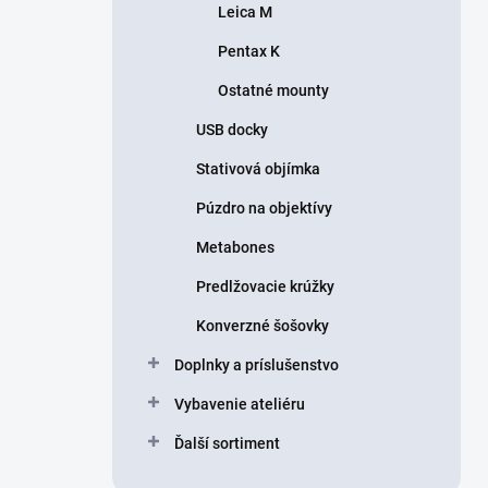
Leica M
Pentax K
Ostatné mounty
USB docky
Stativová objímka
Púzdro na objektívy
Metabones
Predlžovacie krúžky
Konverzné šošovky
Doplnky a príslušenstvo
Vybavenie ateliéru
Ďalší sortiment