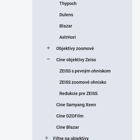
Thypoch
Dulens
Blazar
AstrHori
Objektívy zoomové
Cine objektívy Zeiss
ZEISS s pevným ohniskom
ZEISS zoomové ohnisko
Redukcie pre ZEISS
Cine Samyang Xeen
Cine DZOFilm
Cine Blazar
Filtre na objektívy