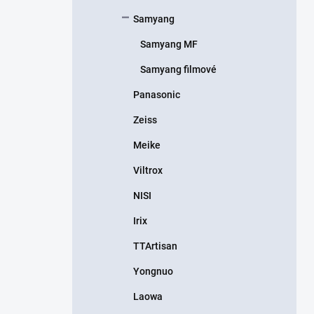
Samyang
Samyang MF
Samyang filmové
Panasonic
Zeiss
Meike
Viltrox
NISI
Irix
TTArtisan
Yongnuo
Laowa