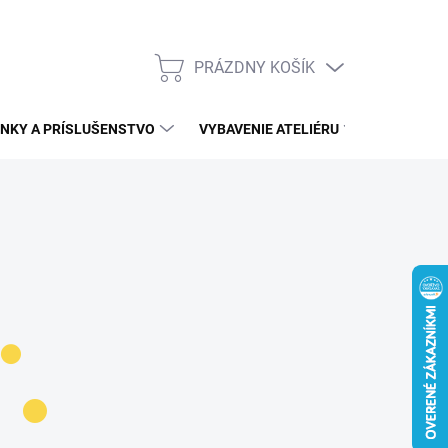
PRÁZDNY KOŠÍK
NÁKUPNÝ
KOŠÍK
NKY A PRÍSLUŠENSTVO
VYBAVENIE ATELIÉRU
ĎALŠÍ S