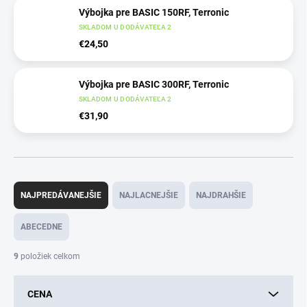
Výbojka pre BASIC 150RF, Terronic
SKLADOM U DODÁVATEĽA 2
€24,50
Výbojka pre BASIC 300RF, Terronic
SKLADOM U DODÁVATEĽA 2
€31,90
R
a
NAJPREDÁVANEJŠIE
NAJLACNEJŠIE
NAJDRAHŠIE
d
e
ABECEDNE
n
i
9
položiek celkom
e
p
CENA
r