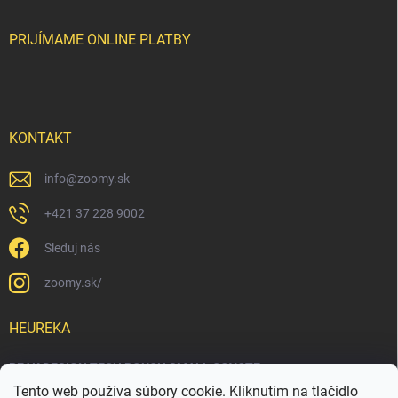
PRIJÍMAME ONLINE PLATBY
KONTAKT
info
@
zoomy.sk
+421 37 228 9002
Sleduj nás
zoomy.sk/
HEUREKA
PEAK DESIGN TECH POUCH SMALL COYOTE
Tento web používa súbory cookie. Kliknutím na tlačidlo